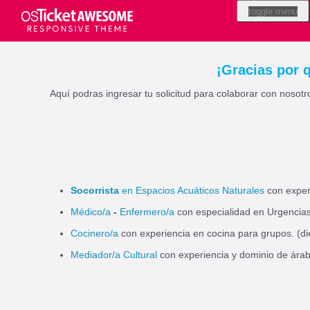
Ingresar nueva solicitud
Consultar solicitud
toggle menu
¡Gracias por
Aquí podras ingresar tu solicitud para colaborar con nosotro
Socorrista
en Espacios Acuáticos Naturales
con experi
Médico/a
-
Enfermero/a
con especialidad en Urgencia
Cocinero/a
con experiencia en cocina para grupos. (di
Mediador/a Cultural
con experiencia y dominio de ára