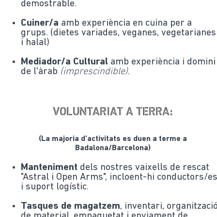
demostrable.
Cuiner/a
amb experiència en cuina per a
grups. (dietes variades, veganes, vegetarianes
i halal)
Mediador/a Cultural
amb experiència i domini
de l'àrab
(imprescindible)
.
VOLUNTARIAT A TERRA:
(La majoria d’activitats es duen a terme a
Badalona/Barcelona)
Manteniment
dels nostres vaixells de rescat
"Astral i Open Arms", incloent-hi conductors/e
i suport logístic.
Tasques de magatzem
, inventari, organitzaci
de material, empaquetat i enviament de