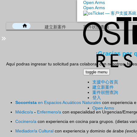
Open Arms
Open Arms
建立新案件
案件狀態查詢
¡Gracias por
Aquí podras ingresar tu solicitud para colaborar con nosotros. Nuestr
toggle menu
支援中心首頁
建立新案件
案件狀態查詢
登入
Socorrista
en Espacios Acuáticos Naturales
con experiencia e 
Open Arms
Médico/a
-
Enfermero/a
con especialidad en Urgencias/Emerge
Cocinero/a
con experiencia en cocina para grupos. (dietas var
Mediador/a Cultural
con experiencia y dominio de árabe
(exclu