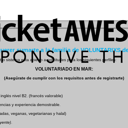
 querer sumarte a la familia de VOLUNTARIXS 
o sistema esta abierto a solicitudes para los siguientes perfiles:
VOLUNTARIADO EN MAR:
(Asegúrate de cumplir con los requisitos antes de registrarte)
inglés nivel B2. (francés valorable)
ncias y experiencia demostrable.
iadas, veganas, vegetarianas y halal)
yente)
.