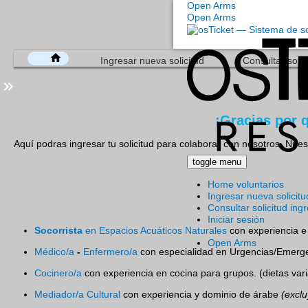
Open Arms
Open Arms
Ingresar nueva solicitud
Consultar solic
¡Gracias por
Aquí podras ingresar tu solicitud para colaborar con nosotros. Nuestr
toggle menu
Home voluntarios
Ingresar nueva solicitu
Consultar solicitud ing
Iniciar sesión
Socorrista
en Espacios Acuáticos Naturales
con experiencia e 
Open Arms
Médico/a
-
Enfermero/a
con especialidad en Urgencias/Emerge
Cocinero/a
con experiencia en cocina para grupos. (dietas var
Mediador/a Cultural
con experiencia y dominio de árabe
(exclu