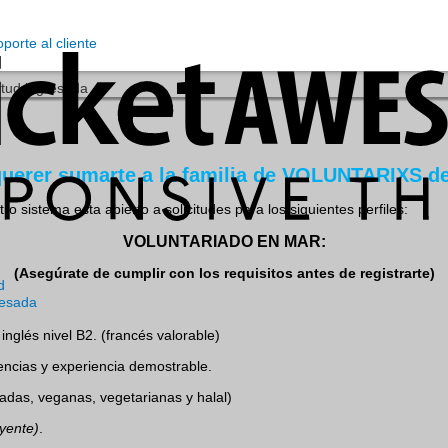
itud ingresada
 querer sumarte a la familia de VOLUNTARIXS 
o sistema esta abierto a solicitudes para los siguientes perfiles:
VOLUNTARIADO EN MAR:
(Asegúrate de cumplir con los requisitos antes de registrarte)
d
resada
inglés nivel B2. (francés valorable)
ncias y experiencia demostrable.
iadas, veganas, vegetarianas y halal)
yente)
.