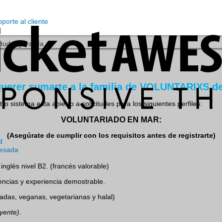
itud ingresada
 querer sumarte a la familia de VOLUNTARIXS 
o sistema esta abierto a solicitudes para los siguientes perfiles:
VOLUNTARIADO EN MAR:
(Asegúrate de cumplir con los requisitos antes de registrarte)
d
resada
inglés nivel B2. (francés valorable)
ncias y experiencia demostrable.
iadas, veganas, vegetarianas y halal)
yente)
.