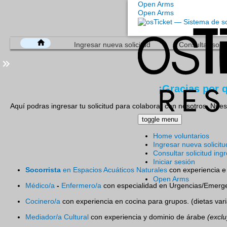
Open Arms
Open Arms
Ingresar nueva solicitud
Consultar solic
¡Gracias por
Aquí podras ingresar tu solicitud para colaborar con nosotros. Nuestr
toggle menu
Home voluntarios
Ingresar nueva solicitu
Consultar solicitud ing
Iniciar sesión
Socorrista
en Espacios Acuáticos Naturales
con experiencia e 
Open Arms
Médico/a
-
Enfermero/a
con especialidad en Urgencias/Emerge
Cocinero/a
con experiencia en cocina para grupos. (dietas var
Mediador/a Cultural
con experiencia y dominio de árabe
(exclu